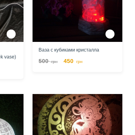
Ваза с кубиками кристалла
ek vase)
500
450
грн
грн