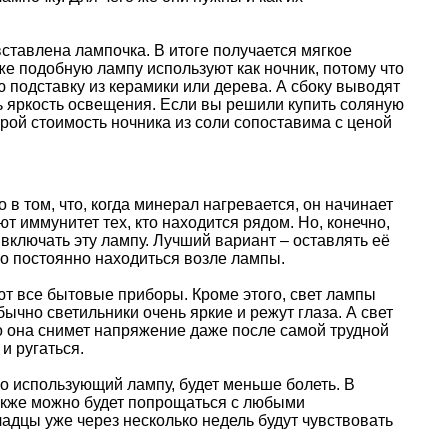
ставлена лампочка. В итоге получается мягкое
же подобную лампу используют как ночник, потому что
 подставку из керамики или дерева. А сбоку выводят
 яркость освещения. Если вы решили купить соляную
орой стоимость ночника из соли сопоставима с ценой
в том, что, когда минерал нагревается, он начинает
 иммунитет тех, кто находится рядом. Но, конечно,
включать эту лампу. Лучший вариант – оставлять её
но постоянно находиться возле лампы.
т все бытовые приборы. Кроме этого, свет лампы
ычно светильники очень яркие и режут глаза. А свет
то она снимет напряжение даже после самой трудной
и ругаться.
но использующий лампу, будет меньше болеть. В
Также можно будет попрощаться с любыми
адцы уже через несколько недель будут чувствовать