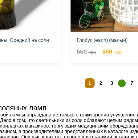
ины. Средний на соли
Глобус (earth) (малый)
550
500
грн
грн
1
2
3
7
…
 соляных ламп
вой лампы оправдана не только с точки зрения улучшения д
Дело в том, что светильники из соли обладают целым рядо
 прилавках магазинов, торгующих медицинским оборудовани
азином, а производителями представленных в каталоге изд
вление. Они выглядят так, словно внутрь камня вставили л