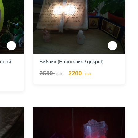
янной
Библия (Евангелие / gospel)
2650
2200
грн
грн