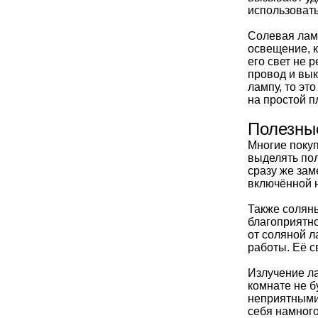
использоват
Солевая ламп
освещение, к
его свет не 
провод и вы
лампу, то эт
на простой п
Полезны
Многие покуп
выделять пол
сразу же зам
включённой н
Также солян
благоприятно
от соляной л
работы. Её с
Излучение ла
комнате не б
неприятными 
себя намного