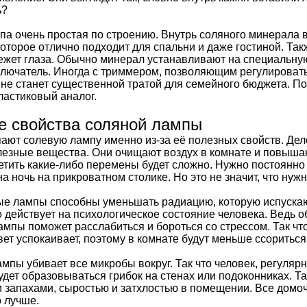
ь?
а очень простая по строению. Внутрь соляного минерала в
оторое отлично подходит для спальни и даже гостиной. Так
режет глаза. Обычно минерал устанавливают на специальную
ключатель. Иногда с триммером, позволяющим регулировать
о не станет существенной тратой для семейного бюджета. П
ластиковый аналог.
е свойства соляной лампы
ают солевую лампу именно из-за её полезных свойств. Дело 
езные вещества. Они очищают воздух в комнате и повышают
етить какие-либо перемены будет сложно. Нужно постоянно 
а ночь на прикроватном столике. Но это не значит, что нуж
ые лампы способны уменьшать радиацию, которую испускаю
 действует на психологическое состояние человека. Ведь об
ампы поможет расслабиться и бороться со стрессом. Так ч
вет успокаивает, поэтому в комнате будут меньше ссориться 
мпы убивает все микробы вокруг. Так что человек, регуляр
удет образовываться грибок на стенах или подоконниках. 
запахами, сыростью и затхлостью в помещении. Все домоч
 лучше.