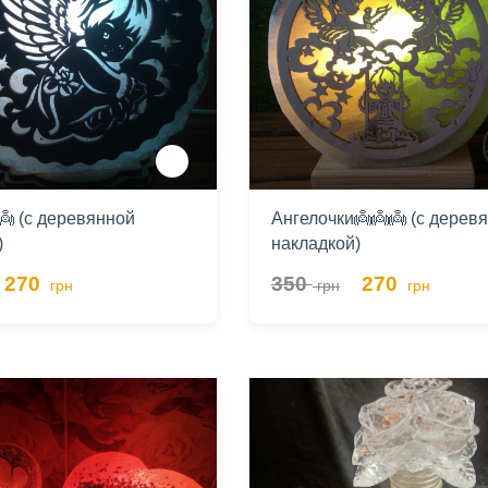
👼 (с деревянной
Ангелочки👼👼👼 (с дерев
)
накладкой)
270
350
270
грн
грн
грн