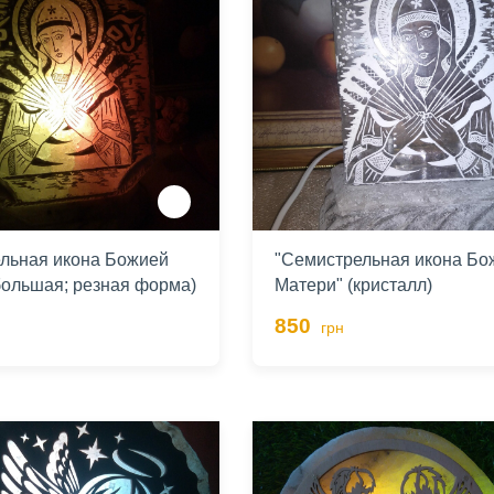
льная икона Божией
"Семистрельная икона Бо
большая; резная форма)
Матери" (кристалл)
850
грн