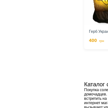
Герб Укра
400
грн
Каталог
Покупка соле
домочадцев. 
встретить на
интернет маг
вызывают уди