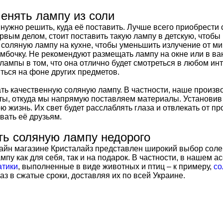
енять лампу из соли
 нужно решить, куда её поставить. Лучше всего приобрести 
рвым делом, стоит поставить такую лампу в детскую, чтоб
соляную лампу на кухне, чтобы уменьшить излучение от м
умбочку. Не рекомендуют размещать лампу на окне или в в
лампы в том, что она отлично будет смотреться в любом инт
ться на фоне других предметов.
ь качественную соляную лампу. В частности, наше произво
ы, откуда мы напрямую поставляем материалы. Установив 
ю жизнь. Их свет будет расслаблять глаза и отвлекать от 
вать её друзьям.
ть соляную лампу недорого
айн магазине Кристалайз представлен широкий выбор соле
мпу как для себя, так и на подарок. В частности, в нашем 
атики
, выполненные в виде животных и птиц – к примеру,
со
аз в сжатые сроки, доставляя их по всей Украине.