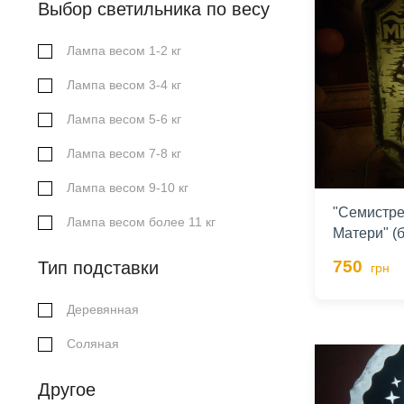
Выбор светильника по весу
Лампа весом 1-2 кг
Лампа весом 3-4 кг
Лампа весом 5-6 кг
Лампа весом 7-8 кг
Лампа весом 9-10 кг
"Семистре
Лампа весом более 11 кг
Матери" (
750
Тип подставки
грн
Деревянная
Соляная
Другое