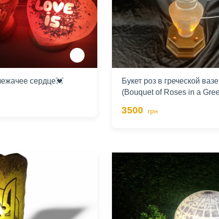
ежачее сердце💓
Букет роз в греческой вазе
(Bouquet of Roses in a Gre
3500
грн