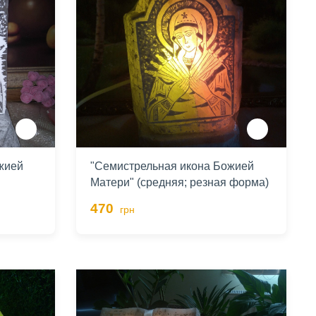
жией
"Семистрельная икона Божией
Матери" (средняя; резная форма)
470
грн