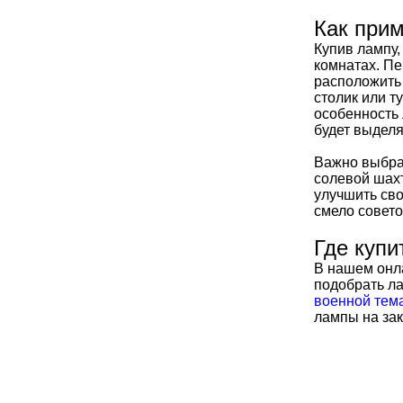
Как прим
Купив лампу,
комнатах. Пе
расположить 
столик или т
особенность 
будет выделя
Важно выбрат
солевой шахт
улучшить сво
смело совето
Где купи
В нашем онл
подобрать ла
военной тем
лампы на зак