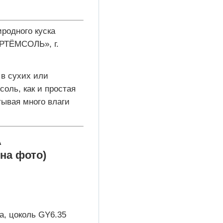
иродного куска
АРТЁМСОЛЬ», г.
 в сухих или
оль, как и простая
тывая много влаги
А
на фото)
а, цоколь GY6.35